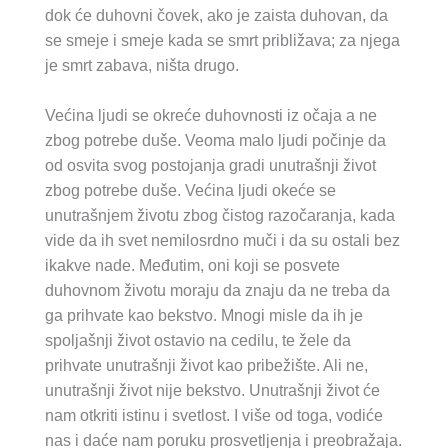
dok će duhovni čovek, ako je zaista duhovan, da
se smeje i smeje kada se smrt približava; za njega
je smrt zabava, ništa drugo.
Većina ljudi se okreće duhovnosti iz očaja a ne
zbog potrebe duše. Veoma malo ljudi počinje da
od osvita svog postojanja gradi unutrašnji život
zbog potrebe duše. Većina ljudi okeće se
unutrašnjem životu zbog čistog razočaranja, kada
vide da ih svet nemilosrdno muči i da su ostali bez
ikakve nade. Međutim, oni koji se posvete
duhovnom životu moraju da znaju da ne treba da
ga prihvate kao bekstvo. Mnogi misle da ih je
spoljašnji život ostavio na cedilu, te žele da
prihvate unutrašnji život kao pribežište. Ali ne,
unutrašnji život nije bekstvo. Unutrašnji život će
nam otkriti istinu i svetlost. I više od toga, vodiće
nas i daće nam poruku prosvetljenja i preobražaja.