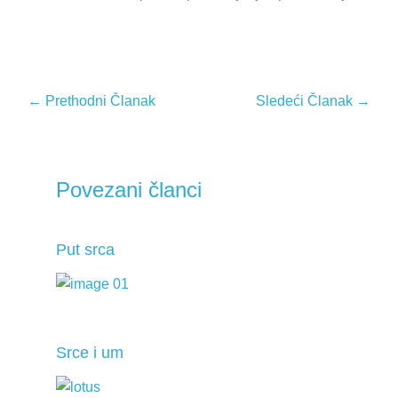
←
Prethodni Članak
Sledeći Članak
→
Povezani članci
Put srca
Srce i um