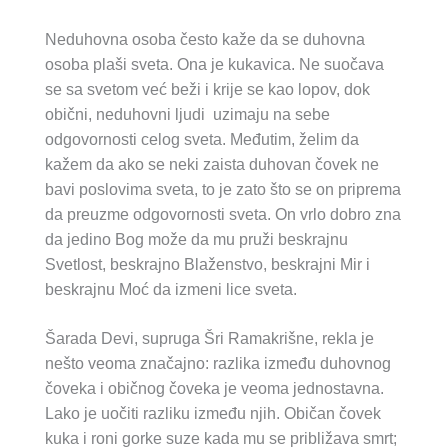
Neduhovna osoba često kaže da se duhovna
osoba plaši sveta. Ona je kukavica. Ne suočava
se sa svetom već beži i krije se kao lopov, dok
obični, neduhovni ljudi uzimaju na sebe
odgovornosti celog sveta. Međutim, želim da
kažem da ako se neki zaista duhovan čovek ne
bavi poslovima sveta, to je zato što se on priprema
da preuzme odgovornosti sveta. On vrlo dobro zna
da jedino Bog može da mu pruži beskrajnu
Svetlost, beskrajno Blaženstvo, beskrajni Mir i
beskrajnu Moć da izmeni lice sveta.
Šarada Devi, supruga Šri Ramakrišne, rekla je
nešto veoma značajno: razlika između duhovnog
čoveka i običnog čoveka je veoma jednostavna.
Lako je uočiti razliku između njih. Običan čovek
kuka i roni gorke suze kada mu se približava smrt;