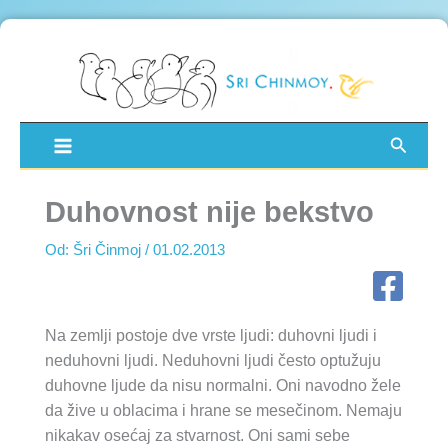
Pređi
na
sadržaj
Pretra
Duhovnost nije bekstvo
Od:
Šri Činmoj
/
01.02.2013
Na zemlji postoje dve vrste ljudi: duhovni ljudi i
neduhovni ljudi. Neduhovni ljudi često optužuju
duhovne ljude da nisu normalni. Oni navodno žele
da žive u oblacima i hrane se mesečinom. Nemaju
nikakav osećaj za stvarnost. Oni sami sebe