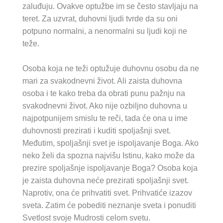
zaluđuju. Ovakve optužbe im se često stavljaju na
teret. Za uzvrat, duhovni ljudi tvrde da su oni
potpuno normalni, a nenormalni su ljudi koji ne
teže.
Osoba koja ne teži optužuje duhovnu osobu da ne
mari za svakodnevni život. Ali zaista duhovna
osoba i te kako treba da obrati punu pažnju na
svakodnevni život. Ako nije ozbiljno duhovna u
najpotpunijem smislu te reči, tada će ona u ime
duhovnosti prezirati i kuditi spoljašnji svet.
Međutim, spoljašnji svet je ispoljavanje Boga. Ako
neko želi da spozna najvišu Istinu, kako može da
prezire spoljašnje ispoljavanje Boga? Osoba koja
je zaista duhovna neće prezirati spoljašnji svet.
Naprotiv, ona će prihvatiti svet. Prihvatiće izazov
sveta. Zatim će pobediti neznanje sveta i ponuditi
Svetlost svoje Mudrosti celom svetu.