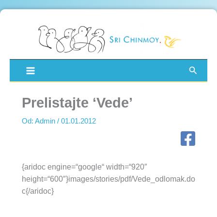
Pređi
na
sadržaj
Pretra
Prelistajte ‘Vede’
Od:
Admin
/
01.01.2012
{aridoc engine=“google“ width=“920″
height=“600″}images/stories/pdf/Vede_odlomak.do
c{/aridoc}