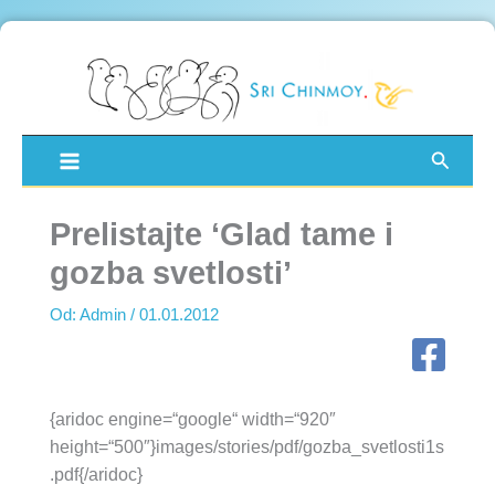
Pređi
na
sadržaj
Pretra
Prelistajte ‘Glad tame i
gozba svetlosti’
Od:
Admin
/
01.01.2012
{aridoc engine=“google“ width=“920″
height=“500″}images/stories/pdf/gozba_svetlosti1s
.pdf{/aridoc}