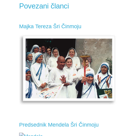
Povezani članci
Majka Tereza Šri Činmoju
Predsednik Mendela Šri Činmoju