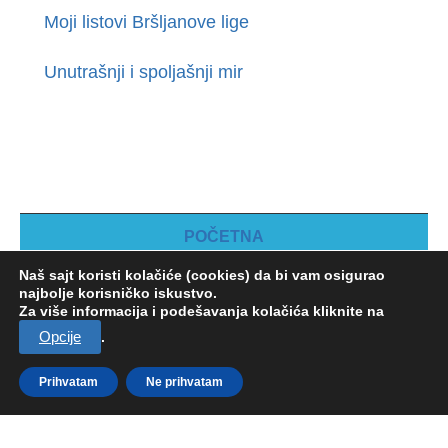
Moji listovi Bršljanove lige
Unutrašnji i spoljašnji mir
POČETNA
KOLAČIĆI
Naš sajt koristi kolačiće (cookies) da bi vam osigurao
najbolje korisničko iskustvo.
Za više informacija i podešavanja kolačića kliknite na
Copyright 2012 - 2023 ©
SriChinmoy.rs
. Sva prava zadržana.
Opcije
.
| Webmade by
AuroIT
Prihvatam
Ne prihvatam