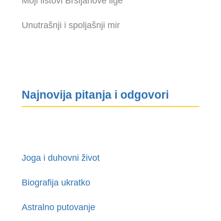
Moji listovi Bršljanove lige
Unutrašnji i spoljašnji mir
Najnovija pitanja i odgovori
Joga i duhovni život
Biografija ukratko
Astralno putovanje