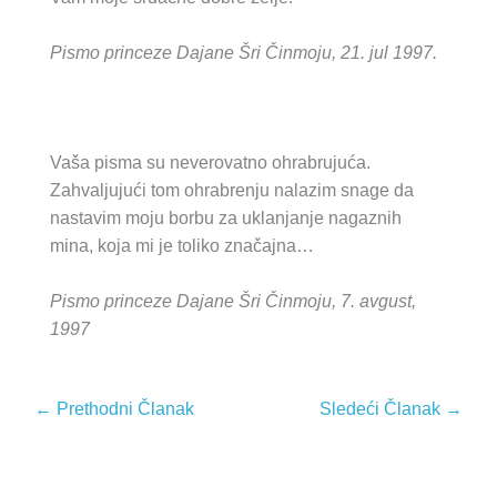
Pismo princeze Dajane Šri Činmoju, 21. jul 1997.
Vaša pisma su neverovatno ohrabrujuća.
Zahvaljujući tom ohrabrenju nalazim snage da
nastavim moju borbu za uklanjanje nagaznih
mina, koja mi je toliko značajna…
Pismo princeze Dajane Šri Činmoju, 7. avgust,
1997
←
Prethodni Članak
Sledeći Članak
→