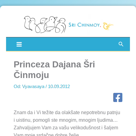
Pređi
na
sadržaj
Pretra
Princeza Dajana Šri
Činmoju
Od:
Vyavasaya
/
10.09.2012
Znam da i Vi težite da olakšate nepotrebnu patnju
i uistinu, pomogli ste mnogim, mnogim ljudima…
Zahvaljujem Vam za vašu velikodušnost i šaljem
Vam moje srdačne dobre želje.